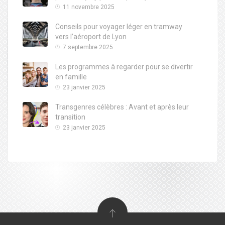
11 novembre 2025
Conseils pour voyager léger en tramway
vers l’aéroport de Lyon
7 septembre 2025
Les programmes à regarder pour se divertir
en famille
23 janvier 2025
Transgenres célèbres : Avant et après leur
transition
23 janvier 2025